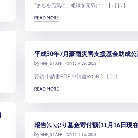
“まちを元気に、組織を元気に！” […] […]
READ MORE
平成30年7月豪雨災害支援基金助成公
by
on
HNF_STAFF
-
11月 26, 2018
要領 申請書PDF 申請書WOR […] […]
READ MORE
回
報告)いぶり基金寄付額(11月16日現在
by
on
HNF_STAFF
-
11月 16, 2018