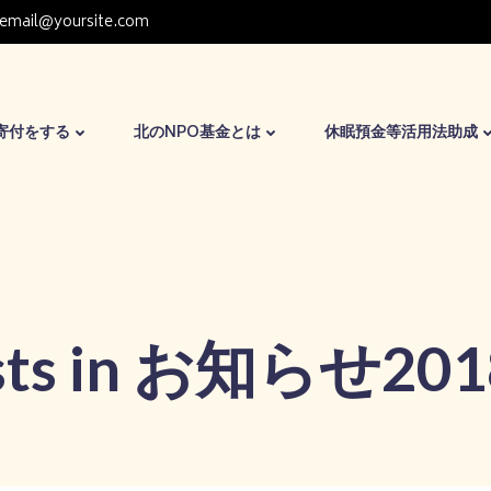
email@yoursite.com
寄付をする
北のNPO基金とは
休眠預金等活用法助成
sts in お知らせ20