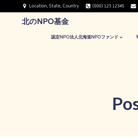
コ
Location, State, Country
(000) 123 12345
ン
テ
北のNPO基金
ン
ツ
認定NPO法人北海道NPOファンド
へ
ス
キ
ッ
プ
Po