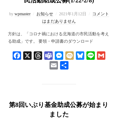
民活動助成公募(1/22-2/8)
投
by
wpmaster
お知らせ
2021年1月12日
コメント
稿
はまだありません
日:
方針は、「コロナ禍における北海道の市民活動を考え
る助成」です。 要領・申請書のダウンロード
Fa
X
T
Te
M
M
Bl
Li
G
ce
hr
a
es
ix
ue
ne
m
E
共
bo
ea
m
se
i
sk
ail
m
有
ok
ds
s
ng
y
ail
er
第8回いぶり基金助成公募が始まり
ました