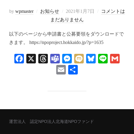
投
by
wpmaster
お知らせ
2021年1月7日
コメントは
稿
まだありません
日:
以下のページから申請書と公募要領をダウンロードで
きます。 https://npoproject.hokkaido.jp/?p=1635
Fa
X
T
Te
M
M
Bl
Li
G
ce
hr
a
es
ix
ue
ne
m
E
共
bo
ea
m
se
i
sk
ail
m
有
ok
ds
s
ng
y
ail
er
運営法人 認定NPO法人北海道NPOファンド