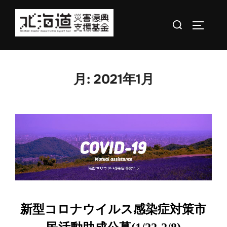
コ
検
ン
サイドバ
索
テ
対
ン
象:
ツ
月:
2021年1月
へ
ス
キ
ッ
プ
新型コロナウイルス感染症対策市