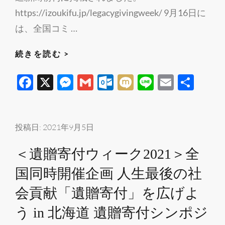
https://izoukifu.jp/legacygivingweek/ 9月16日に
は、全国コミ …
「遺
続きを読む >
贈
F
X
M
G
O
M
Li
E
共
寄
ac
es
m
ut
ixi
n
m
有
付
ウ
e
se
ail
lo
e
ail
ィ
b
n
o
投稿日:
2021年9月5日
ー
o
g
k.
＜遺贈寄付ウィーク2021＞全
ク」
o
er
c
が
国同時開催企画 人生最後の社
k
o
北
m
会貢献「遺贈寄付」を広げよ
海
道
う in 北海道 遺贈寄付シンポジ
新