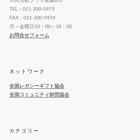
最
TEL：011-200-0973
後
FAX：011-200-0974
の
月～金曜日10：00～18：00
社
お問合せフォーム
会
貢
献
「遺
ネットワーク
贈
寄
全国レガシーギフト協会
付」
全国コミュニティ財団協会
を
広
げ
よ
カテゴリー
う