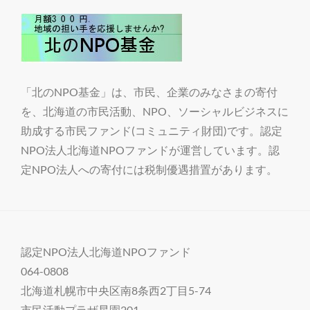
ウ
b
n
o
ィ
o
g
k.
ー
o
er
c
ク
k
o
2021
「北のNPO基金」は、市民、企業のみなさまの寄付
m
＞
を、北海道の市民活動、NPO、ソーシャルビジネスに
全
助成する市民ファンド(コミュニティ財団)です。認定
国
NPO法人北海道NPOファンドが運営しています。認
同
定NPO法人への寄付には税制優遇措置があります。
時
開
催
企
認定NPO法人北海道NPOファンド
画
064-0808
人
北海道札幌市中央区南8条西2丁目5-74
生
市民活動プラザ星園201