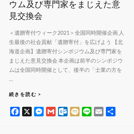
ウム及び専門家をまじえた意
聞
見交換会
に
掲
載
＜遺贈寄付ウィーク2021＞全国同時開催企画 人
さ
生最後の社会貢献「遺贈寄付」を広げよう 【北
れ
海道企画】遺贈寄付シンポジウム及び専門家を
ま
まじえた意見交換会 本企画は前半のシンポジウ
し
ムは全国同時開催として、後半の「士業の方を
た
…
＜
続きを読む >
遺
F
X
M
G
O
M
Li
E
共
贈
ac
es
m
ut
ixi
n
m
有
寄
付
e
se
ail
lo
e
ail