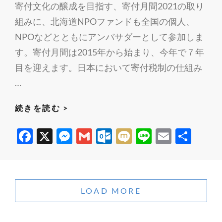
寄付文化の醸成を目指す、寄付月間2021の取り
を
た
組みに、北海道NPOファンドも全国の個人、
交
い-
NPOなどとともにアンバサダーとして参加しま
え
取
す。寄付月間は2015年から始まり、今年で７年
て
材
目を迎えます。日本において寄付税制の仕組み
か
ら”思
…
い
寄
続きを読む >
を
付
託
F
X
M
G
O
M
Li
E
共
月
す
ac
es
m
ut
ixi
n
m
有
間
先、
2021
e
se
ail
lo
e
ail
探
の
す
b
n
o
ア
LOAD MORE
に
o
g
k.
ン
も
o
er
c
バ
苦