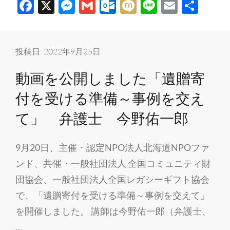
F
X
M
G
O
M
Li
E
共
寄
ac
es
m
ut
ixi
n
m
有
付
研
e
se
ail
lo
e
ail
修
b
n
o
投稿日:
2022年9月25日
会
o
g
k.
動画を公開しました「遺贈寄
IN
o
er
c
北
付を受ける準備～事例を交え
k
o
海
m
て」 弁護士 今野佑一郎
道
9月20日、主催・認定NPO法人北海道NPOファ
ンド、共催・一般社団法人 全国コミュニティ財
団協会、一般社団法人全国レガシーギフト協会
で、「遺贈寄付を受ける準備～事例を交えて」
を開催しました。 講師は今野佑一郎（弁護士、
…