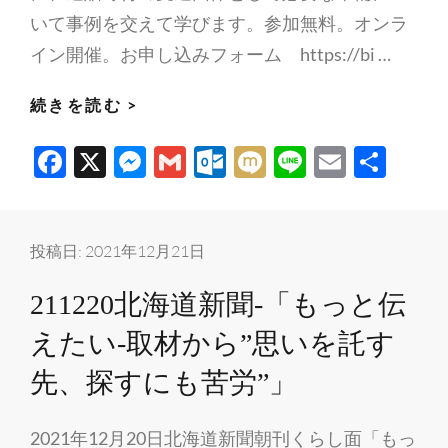
佑
いて事例を交えて学びます。参加無料。オンラ
一
イン開催。お申し込みフォーム https://bi …
郎
遺
続きを読む >
贈
F
X
M
G
O
M
Li
E
共
寄
ac
es
m
ut
ixi
n
m
有
付
ウ
e
se
ail
lo
e
ail
ィ
b
n
o
投稿日:
2021年12月21日
ー
o
g
k.
211220北海道新聞-「もっと伝
ク
o
er
c
全
えたい-取材から”思いを託す
k
o
国
m
先、探すにも苦労”」
同
時
2021年12月20日北海道新聞朝刊くらし面「もっ
開