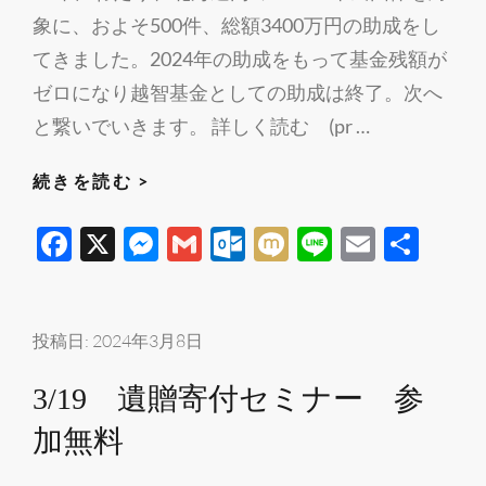
門
象に、およそ500件、総額3400万円の助成をし
家
てきました。2024年の助成をもって基金残額が
と
ゼロになり越智基金としての助成は終了。次へ
学
と繋いでいきます。 詳しく読む (pr …
ぶ
遺
遺
続きを読む >
言
贈
F
X
M
G
O
M
Li
E
共
書
寄
作
ac
es
m
ut
ixi
n
m
有
付
成
の
e
se
ail
lo
e
ail
WS
先
b
n
o
投稿日:
2024年3月8日
駆
o
g
k.
3/19 遺贈寄付セミナー 参
け、
o
er
c
市
加無料
k
o
民
活