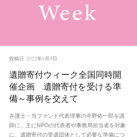
け
る
準
備
～
事
例
投稿日:
2022年9月8日
を
遺贈寄付ウィーク全国同時開
交
え
催企画 遺贈寄付を受ける準
て」
備～事例を交えて
弁
護
弁護士・当ファンド代表理事の今野佑一郎を講
士
今
師に、主にNPOの代表者や事務局担当者を対象
野
に、遺贈寄付の受遺団体として必要な準備につ