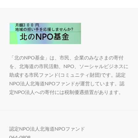
k
o
サ
労”」
m
ダ
ー
に
「北のNPO基金」は、市民、企業のみなさまの寄付
を、北海道の市民活動、NPO、ソーシャルビジネスに
助成する市民ファンド(コミュニティ財団)です。認定
NPO法人北海道NPOファンドが運営しています。認
定NPO法人への寄付には税制優遇措置があります。
認定NPO法人北海道NPOファンド
064-0808