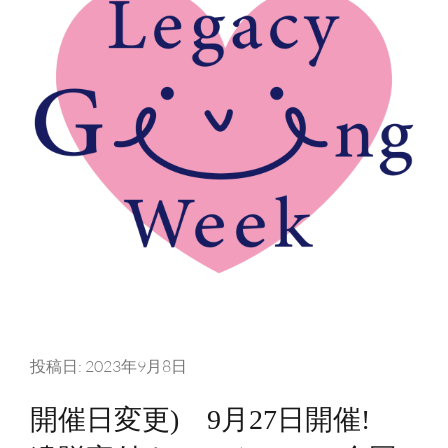
k
o
参
満
m
加
了
無
料
投稿日:
2023年9月8日
開催日変更) 9月27日開催!