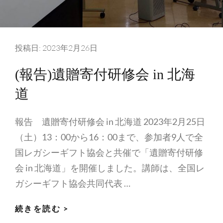
ク
2023
＜
全
投稿日:
2023年2月26日
国
(報告)遺贈寄付研修会 in 北海
同
時
道
開
催
報告 遺贈寄付研修会 in 北海道 2023年2月25日
企
（土）13：00から16：00まで、参加者9人で全
画
国レガシーギフト協会と共催で「遺贈寄付研修
＞
会 in 北海道」を開催しました。講師は、全国レ
「コ
ガシーギフト協会共同代表 …
ミ
ュ
(報
続きを読む >
ニ
告)