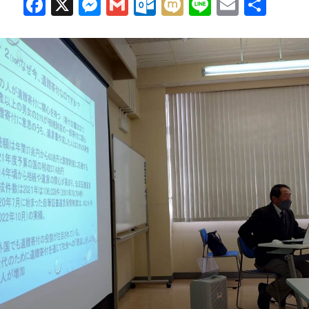
F
X
M
G
O
M
Li
E
共
日
ac
es
m
ut
ixi
n
m
有
変
更)
e
se
ail
lo
e
ail
9
b
n
o
月
o
g
k.
27
o
er
c
日
k
o
開
m
催!
遺
贈
寄
付
ウ
ィ
ー