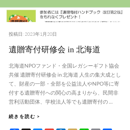
意
義
と
地
域
投稿日:
2023年1月20日
の
遺贈寄付研修会 in 北海道
た
め
北海道NPOファンド・全国レガシーギフト協会
に
共催 遺贈寄付研修会 in 北海道 人生の集大成とし
で
き
て、財産の一部・全部を公益法人やNPO等に寄
る
付する遺贈寄付への関心の高まりから、民間非
こ
営利活動団体、学校法人等でも遺贈寄付の …
と」
遺
続きを読む >
贈