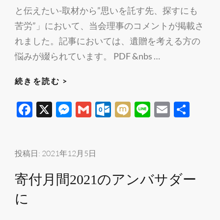
催
と伝えたい-取材から”思いを託す先、探すにも
企
苦労”」において、当会理事のコメントが掲載さ
画
れました。記事においては、遺贈を考える方の
遺
悩みが綴られています。 PDF &nbs …
贈
寄
211220
続きを読む >
付
北
F
X
M
G
O
M
Li
E
共
を
海
受
ac
es
m
ut
ixi
n
m
有
道
け
新
e
se
ail
lo
e
ail
る
聞-
b
n
o
投稿日:
2021年12月5日
準
「も
o
g
k.
備
寄付月間2021のアンバサダー
っ
o
er
c
～
と
に
k
o
事
伝
m
例
え