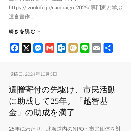
https://izoukifu.jp/campaign_2025/ 専門家と学ぶ
遺言書作 …
遺
続きを読む >
贈
F
X
M
G
O
M
Li
E
共
寄
ac
es
m
ut
ixi
n
m
有
付
ウ
e
se
ail
lo
e
ail
ィ
b
n
o
投稿日:
2024年10月3日
ー
o
g
k.
遺贈寄付の先駆け、市民活動
ク
o
er
c
連
に助成して25年。「越智基
k
o
携
m
金」の助成を満了
企
画
25年にわたり、北海道内のNPO・市民団体を対
専