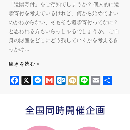
m
「遺贈寄付」をご存知でしょうか？ 個人的に遺
動
贈寄付を考えているけれど、何から始めてよい
に
のかわからない、そもそも遺贈寄付ってなに？
助
と思われる方もいらっしゃるでしょうか。 ご自
成
身の財産をどこにどう残していくかを考えるき
し
て
っかけ …
25
3/19
続きを読む >
年。
遺
「越
F
X
M
G
O
M
Li
E
共
贈
智
ac
es
m
ut
ixi
n
m
有
寄
基
付
e
se
ail
lo
e
ail
金」
セ
の
b
n
o
ミ
助
o
g
k.
ナ
成
o
er
c
ー
を