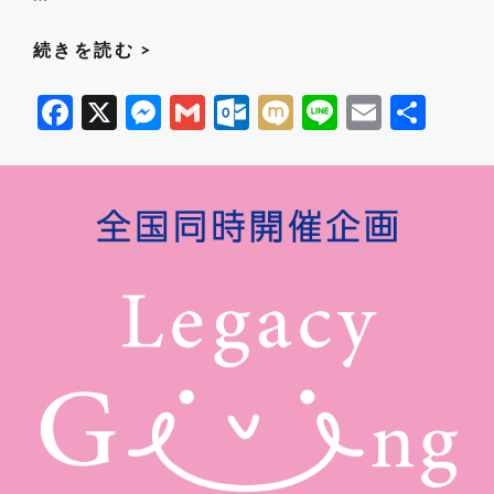
動
続きを読む >
画
F
X
M
G
O
M
Li
E
共
を
ac
es
m
ut
ixi
n
m
有
公
開
e
se
ail
lo
e
ail
し
b
n
o
ま
o
g
k.
し
o
er
c
た
k
o
「遺
m
贈
寄
付
を
受