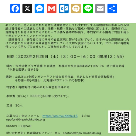
テ
F
X
M
G
O
M
Li
E
共
遺
ィ
ac
es
m
ut
ixi
n
m
有
贈
財
寄
e
se
ail
lo
e
ail
団
付
b
n
o
と
研
地
o
g
k.
修
域
o
er
c
会
金
k
o
IN
融
m
北
機
海
関
道
が
連
携
す
る