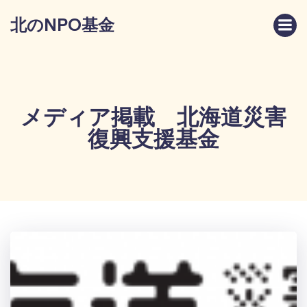
コ
北のNPO基金
ン
テ
ン
ツ
へ
ス
メディア掲載 北海道災害
キ
復興支援基金
ッ
プ