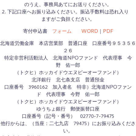
のうえ、事務局あてにお送りください。
下記口座へお振り込みください。振込手数料は恐れ入り
ますがご負担ください。
寄付申込書
フォーム
WORD
｜
PDF
北海道労働金庫 本店営業部 普通口座 口座番号９５３５６
２６
特定非営利活動法人 北海道NPOファンド 代表理事 今
野 佑一郎
（トクヒ）ホッカイドウエヌピーオーファンド）
北洋銀行 北七条支店 普通預金
口座番号 3960162 加入者名 特非）北海道NPOファン
ド 代表理事 今野 佑一郎
（トクヒ）ホッカイドウエヌピーオーファンド）
ゆうちょ銀行 郵便振替口座
口座番号（記号・番号） 02770-7-79475
他行からは、（当座：二七九店 79475）にお振り込みくださ
い。