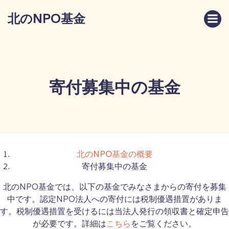
コ
北のNPO基金
ン
テ
ン
ツ
へ
ス
寄付募集中の基金
キ
ッ
プ
北のNPO基金の概要
寄付募集中の基金
北のNPO基金では、以下の基金でみなさまからの寄付を募集
中です。認定NPO法人への寄付には税制優遇措置がありま
す。税制優遇措置を受けるには当法人発行の領収書と確定申告
が必要です。詳細は
こちら
をご覧ください。