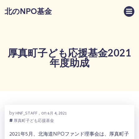
コ
北のNPO基金
ン
テ
ン
ツ
へ
ス
厚真町子ども応援基金2021
キ
年度助成
ッ
プ
by
on
HNF_STAFF
,
6月 4, 2021
#
厚真町子ども応援基金
2021年5月、北海道NPOファンド理事会は、厚真町子