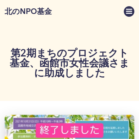
コ
北のNPO基金
ン
テ
ン
ツ
へ
ス
第2期まちのプロジェクト
キ
基金、函館市女性会議さま
ッ
プ
に助成しました