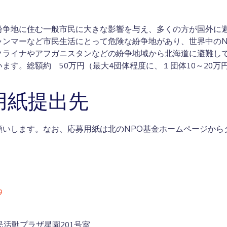
紛争地に住む一般市民に大きな影響を与え、多くの方が国外に
ャンマーなど市民生活にとって危険な紛争地があり、世界中のN
クライナやアフガニスタンなどの紛争地域から北海道に避難し
ます。総額約 50万円（最大4団体程度に、１団体10～20万
用紙提出先
願いします。なお、応募用紙は北のNPO基金ホームページから
9
 市民活動プラザ星園201号室