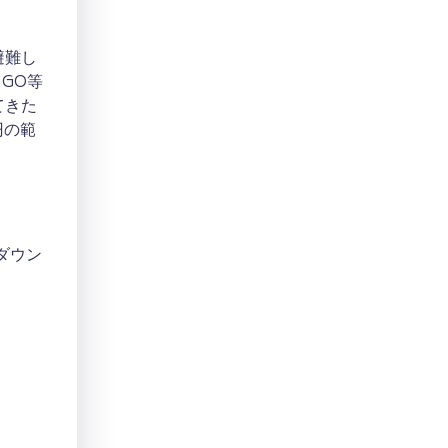
避難し
GO等
てきた
円の範
ダウン