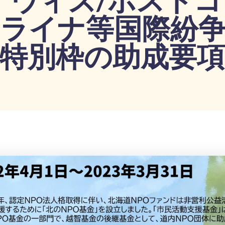
ライナ等国際紛
特別枠の助成要