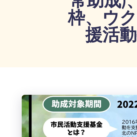
枠、ウク
援活動