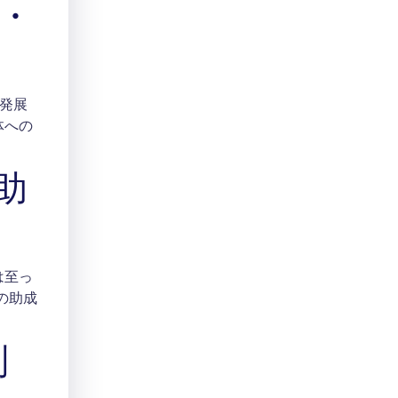
」・
発展
体への
助
は至っ
の助成
別