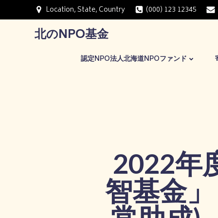
コ
Location, State, Country
(000) 123 12345
ン
テ
北のNPO基金
ン
ツ
認定NPO法人北海道NPOファンド
へ
ス
キ
ッ
プ
2022
智基金」
常助成)