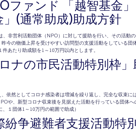
POファンド 「越智基金
」(通常助成)助成方針
は、非営利活動団体（NPO）に対して援助を行い、その活動の
、昨今の物価上昇を受けやすい訪問型の支援活動をしている団
１件あたり助成額を1～10万円以内とします。
コロナの市民活動特別枠」
え、依然としてコロナ感染者は増減を繰り返し、完全な収束に
NPOや、新型コロナ収束後を見据えた活動を行っている団体へ
に、１団体1～10万円の範囲で助成）
際紛争避難者支援活動特