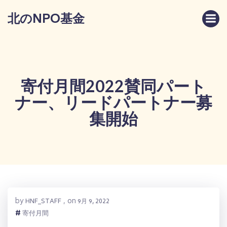
コ
北のNPO基金
ン
テ
ン
ツ
へ
ス
寄付月間2022賛同パート
キ
ナー、リードパートナー募
ッ
プ
集開始
by
on
HNF_STAFF
,
9月 9, 2022
#
寄付月間