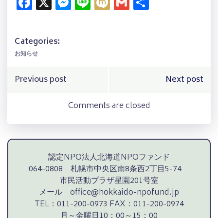
Facebook
X
Messenger
Line
Mixi
Gmail
共
有
Categories:
お知らせ
Post
Post
Previous post
Next post
navigation
navigation
Comments are closed
認定NPO法人北海道NPOファンド
064-0808 札幌市中央区南8条西2丁目5-74
市民活動プラザ星園201号室
メール office@hokkaido-npofund.jp
TEL：011-200-0973 FAX：011-200-0974
月～金曜日10：00～15：00