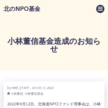
コ
北のNPO基金
ン
テ
ン
ツ
へ
ス
小林董信基金造成のお知ら
キ
せ
ッ
プ
by
on
HNF_STAFF
,
9月 17, 2022
#
小林董信
小林董信基金
2022年9月12日、北海道NPOファンド理事会は、小林