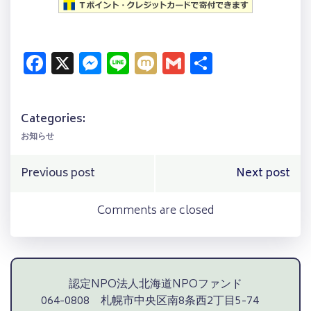
Facebook
X
Messenger
Line
Mixi
Gmail
共
有
Categories:
お知らせ
Post
Post
Previous post
Next post
navigation
navigation
Comments are closed
認定NPO法人北海道NPOファンド
064-0808 札幌市中央区南8条西2丁目5-74