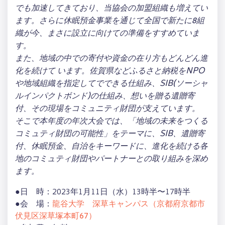
でも加速してきており、当協会の加盟組織も増えてい
ます。さらに休眠預金事業を通じて全国で新たに8組
織が今、まさに設立に向けての準備をすすめていま
す。
また、地域の中での寄付や資金の在り方もどんどん進
化を続けて います。佐賀県などふるさと納税をNPO
や地域組織を指定してでできる仕組み、SIB(ソーシャ
ルインパクトボンド)の仕組み、想いを贈る遺贈寄
付、その現場をコミュニティ財団が支えています。
そこで本年度の年次大会では、「地域の未来をつくる
コミュティ財団の可能性」をテーマに、SIB、遺贈寄
付、休眠預金、自治をキーワードに、進化を続ける各
地のコミュティ財団やパートナーとの取り組みを深め
ます。
●日 時：2023年1月11日（水）13時半〜17時半
●会 場：
龍谷大学 深草キャンパス（京都府京都市
伏見区深草塚本町67）