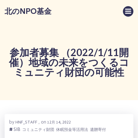
コ
北のNPO基金
ン
テ
ン
ツ
へ
ス
参加者募集 （2022/1/11開
キ
催）地域の未来をつくるコ
ッ
プ
ミュニティ財団の可能性
by
on
HNF_STAFF
,
12月 14, 2022
#
SIB
コミュニティ財団
休眠預金等活用法
遺贈寄付