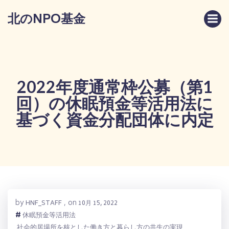
コ
北のNPO基金
ン
テ
ン
ツ
へ
ス
2022年度通常枠公募（第1
キ
回）の休眠預金等活用法に
ッ
プ
基づく資金分配団体に内定
by
on
HNF_STAFF
,
10月 15, 2022
#
休眠預金等活用法
社会的居場所を核とした働き方と暮らし方の共生の実現