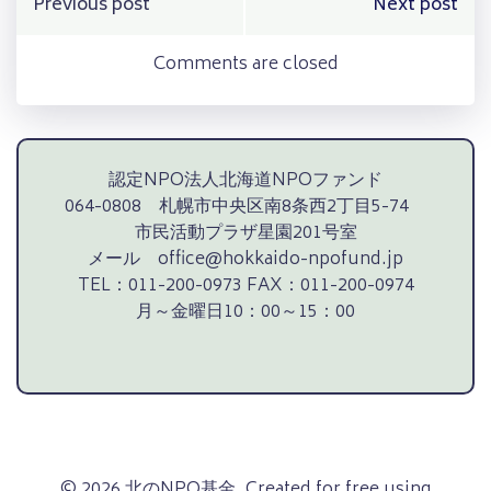
Post
Post
Previous post
Next post
navigation
navigation
Comments are closed
認定NPO法人北海道NPOファンド
064-0808 札幌市中央区南8条西2丁目5-74
市民活動プラザ星園201号室
メール office@hokkaido-npofund.jp
TEL：011-200-0973 FAX：011-200-0974
月～金曜日10：00～15：00
© 2026 北のNPO基金. Created for free using