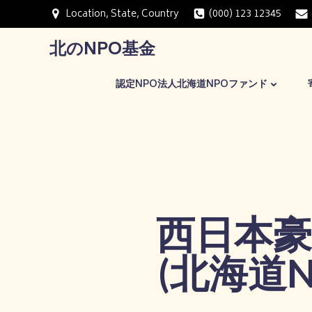
コ
Location, State, Country
(000) 123 12345
ン
テ
北のNPO基金
ン
ツ
認定NPO法人北海道NPOファンド
へ
ス
キ
ッ
プ
西日本豪
(北海道