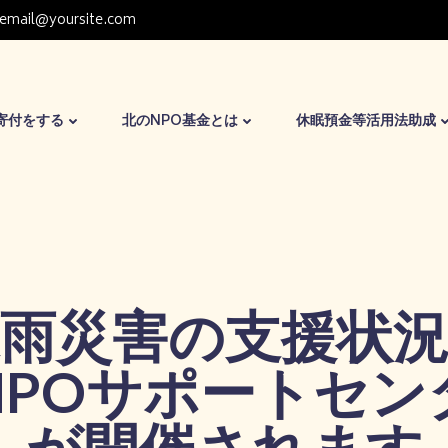
email@yoursite.com
寄付をする
北のNPO基金とは
休眠預金等活用法助成
雨災害の支援状
NPOサポートセン
が開催されます