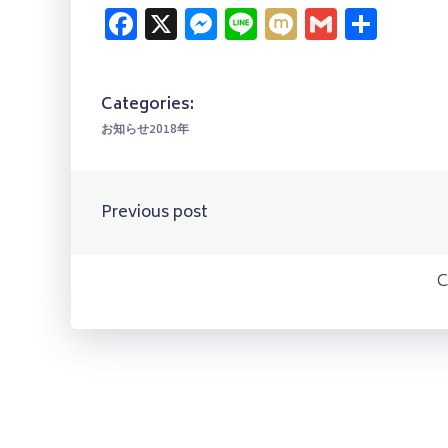
Facebook
X
Messenger
Line
Mixi
Gmail
共
有
Categories:
お知らせ2018年
Post
Previous post
navigation
C