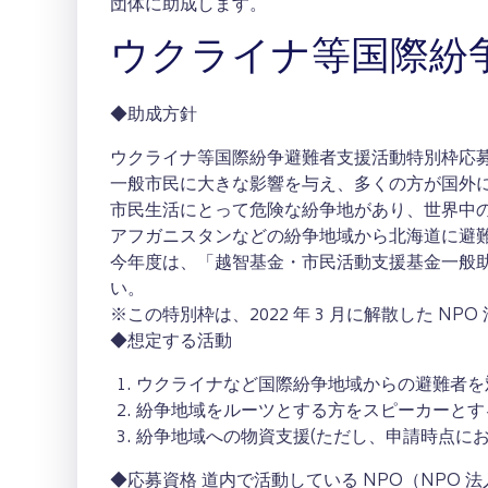
団体に助成します。
ウクライナ等国際紛
◆助成方針
ウクライナ等国際紛争避難者支援活動特別枠応
一般市民に大きな影響を与え、多くの方が国外
市民生活にとって危険な紛争地があり、世界中の
アフガニスタンなどの紛争地域から北海道に避
今年度は、「越智基金・市民活動支援基金一般
い。
※この特別枠は、2022 年 3 月に解散した 
◆想定する活動
ウクライナなど国際紛争地域からの避難者を
紛争地域をルーツとする方をスピーカーとす
紛争地域への物資支援(ただし、申請時点に
◆応募資格 道内で活動している NPO（NPO