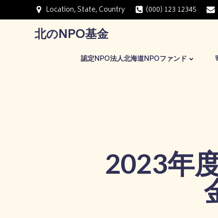
コ
Location, State, Country
(000) 123 12345
ン
テ
北のNPO基金
ン
ツ
認定NPO法人北海道NPOファンド
へ
ス
キ
ッ
プ
2023