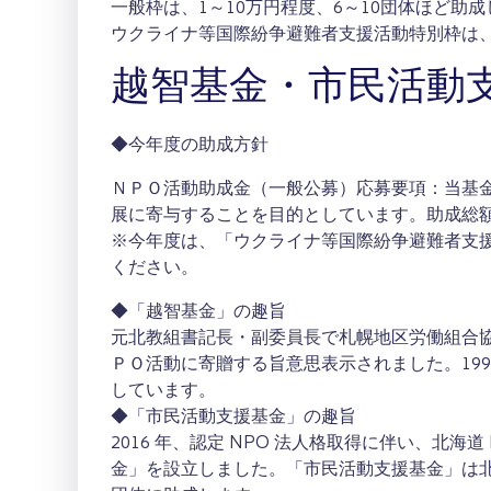
一般枠は、1～10万円程度、6～10団体ほど助
ウクライナ等国際紛争避難者支援活動特別枠は、
越智基金・市民活動
◆今年度の助成方針
ＮＰＯ活動助成金（一般公募）応募要項：当基
展に寄与することを目的としています。助成総額 5
※今年度は、「ウクライナ等国際紛争避難者支
ください。
◆「越智基金」の趣旨
元北教組書記長・副委員長で札幌地区労働組合
ＰＯ活動に寄贈する旨意思表示されました。1999 年
しています。
◆「市民活動支援基金」の趣旨
2016 年、認定 NPO 法人格取得に伴い、北海
金」を設立しました。「市民活動支援基金」は北の