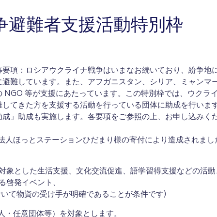
争避難者支援活動特別枠
募要項：ロシアウクライナ戦争はいまなお続いており、紛争地
に避難しています。また、アフガニスタン、シリア、ミャンマ
 NGO 等が支援にあたっています。この特別枠では、ウクラ
難してきた方を支援する活動を行っている団体に助成を行いま
助成」助成も実施します。各要項をご参照の上、お申し込みく
NPO 法人ほっとステーションひだまり様の寄付により造成されまし
対象とした生活支援、文化交流促進、語学習得支援などの活動
る啓発イベント、
おいて物資の受け手が明確であることが条件です)
 法人・任意団体等）を対象とします。