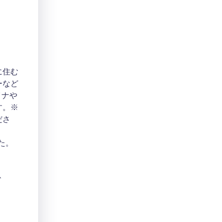
に住む
ーなど
イナや
す。※
ださ
た。
、