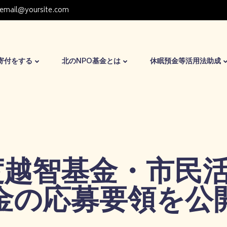
email@yoursite.com
寄付をする
北のNPO基金とは
休眠預金等活用法助成
年度越智基金・市民
金の応募要領を公