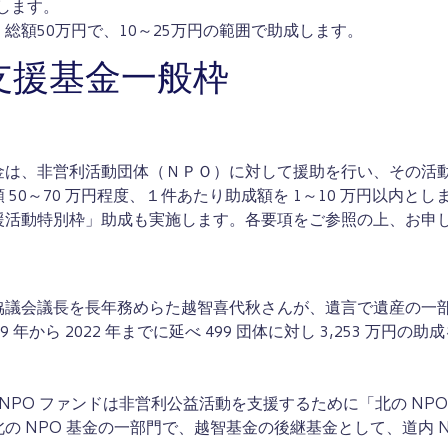
成します。
総額50万円で、10～25万円の範囲で助成します。
支援基金一般枠
金は、非営利活動団体（ＮＰＯ）に対して援助を行い、その活
0～70 万円程度、１件あたり助成額を 1～10 万円以内とし
援活動特別枠」助成も実施します。各要項をご参照の上、お申
協議会議長を長年務めらた越智喜代秋さんが、遺言で遺産の一
から 2022 年までに延べ 499 団体に対し 3,253 万円の助
道 NPO ファンドは非営利公益活動を支援するために「北の NPO
 NPO 基金の一部門で、越智基金の後継基金として、道内 N