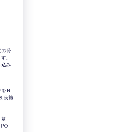
動の発
ます。
し込み
部をＮ
成を実施
 基
PO