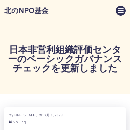
コ
北のNPO基金
ン
テ
ン
ツ
へ
ス
日本非営利組織評価センタ
キ
ーのベーシックガバナンス
ッ
プ
チェックを更新しました
by
on
HNF_STAFF
,
9月 1, 2023
#
No Tag