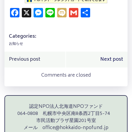
Facebook
X
Messenger
Line
Mixi
Gmail
共
有
Categories:
お知らせ
Post
Post
Previous post
Next post
navigation
navigation
Comments are closed
認定NPO法人北海道NPOファンド
064-0808 札幌市中央区南8条西2丁目5-74
市民活動プラザ星園201号室
メール office@hokkaido-npofund.jp