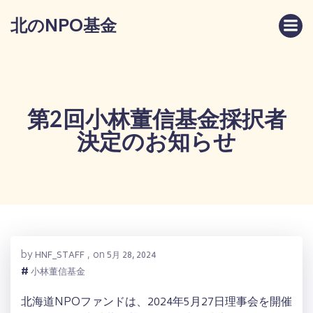
コ
北のNPO基金
ン
テ
ン
ツ
へ
ス
第2回小林董信基金採択者
キ
決定のお知らせ
ッ
プ
by
on
HNF_STAFF
,
5月 28, 2024
#
小林董信基金
北海道NPOファンドは、2024年5月27日理事会を開催