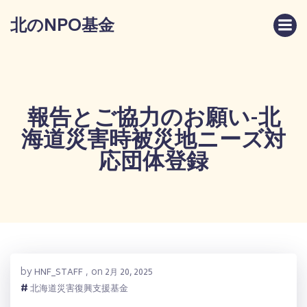
コ
北のNPO基金
ン
テ
ン
ツ
へ
ス
報告とご協力のお願い-北
キ
海道災害時被災地ニーズ対
ッ
プ
応団体登録
by
on
HNF_STAFF
,
2月 20, 2025
#
北海道災害復興支援基金