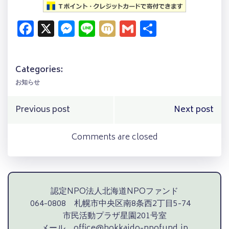
Facebook
X
Messenger
Line
Mixi
Gmail
共
有
Categories:
お知らせ
Post
Post
Previous post
Next post
navigation
navigation
Comments are closed
認定NPO法人北海道NPOファンド
064-0808 札幌市中央区南8条西2丁目5-74
市民活動プラザ星園201号室
メール office@hokkaido-npofund.jp