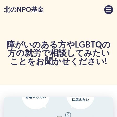
コ
北のNPO基金
ン
テ
ン
ツ
へ
ス
障がいのある方やLGBTQの
キ
方の就労で相談してみたい
ッ
プ
ことをお聞かせください!