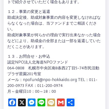
トで紹介させていただく場合もあります。
１２．事業の変更と返還
助成決定後、助成対象事業の内容を変更しなければな
らなくなった場合は、当ファンドまでご相談くださ
い。
助成対象事業が何らかの理由で実行出来なかった場合
などにより、助成金の全部または一部を返還していた
だくことがあります。
１３．お問合せ・お申込
認定NPO法人北海道NPOファンド
064-0808 札幌市中央区南8条西2丁目5-74市民活動
プラザ星園201号室
メール：npofund@npo-hokkaido.org TEL：011-
200-0973 FAX：011-200-0974
月～金曜日10：00～18：00
Facebook
X
Messenger
Line
Mixi
Gmail
共