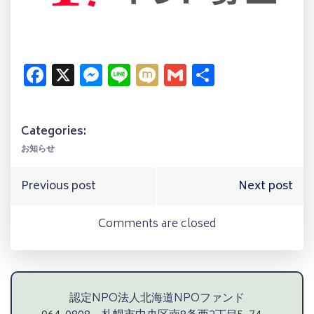
Facebook
X
Messenger
Line
Mixi
Gmail
共
有
Categories:
お知らせ
Post
Post
Previous post
Next post
navigation
navigation
Comments are closed
認定NPO法人北海道NPOファンド