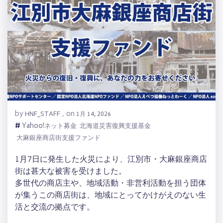
by
on
HNF_STAFF
,
1月 14, 2026
#
Yahoo!ネット募金
北海道災害復興支援基金
大麻銀座商店街支援ファンド
1月7日に発生した火災により、江別市・大麻銀座商店
街は甚大な被害を受けました。
多世代の商店主や、地域活動・非営利活動を担う団体
が集うこの商店街は、地域にとってかけがえのない生
活と交流の拠点です。