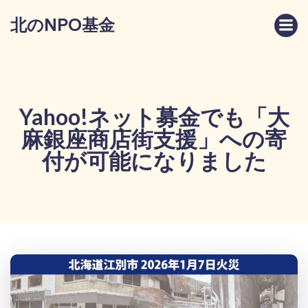
コ
北のNPO基金
ン
テ
ン
ツ
へ
ス
Yahoo!ネット募金でも「大
キ
麻銀座商店街支援」への寄
ッ
プ
付が可能になりました