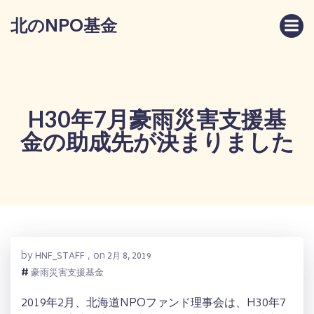
コ
北のNPO基金
ン
テ
ン
ツ
へ
ス
H30年7月豪雨災害支援基
キ
金の助成先が決まりました
ッ
プ
by
on
HNF_STAFF
,
2月 8, 2019
#
豪雨災害支援基金
2019年2月、北海道NPOファンド理事会は、H30年7