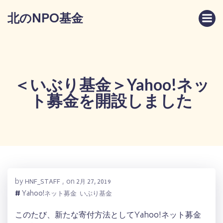
コ
北のNPO基金
ン
テ
ン
ツ
へ
ス
＜いぶり基金＞Yahoo!ネッ
キ
ト募金を開設しました
ッ
プ
by
on
HNF_STAFF
,
2月 27, 2019
#
Yahoo!ネット募金
いぶり基金
このたび、新たな寄付方法としてYahoo!ネット募金