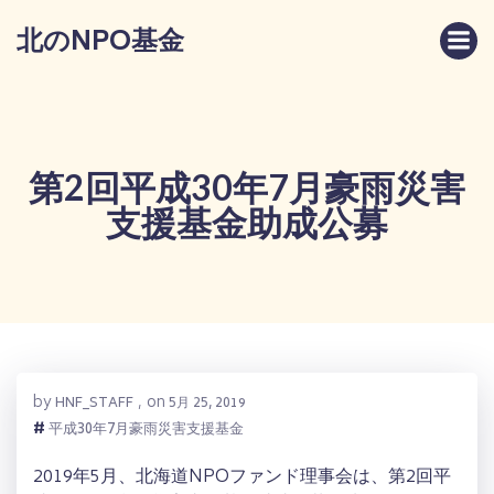
コ
北のNPO基金
ン
テ
ン
ツ
へ
ス
第2回平成30年7月豪雨災害
キ
支援基金助成公募
ッ
プ
by
on
HNF_STAFF
,
5月 25, 2019
#
平成30年7月豪雨災害支援基金
2019年5月、北海道NPOファンド理事会は、第2回平