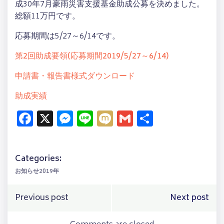
成30年7月豪雨災害支援基金助成公募を決めました。
総額11万円です。
応募期間は5/27～6/14です。
第2回助成要領(応募期間2019/5/27～6/14)
申請書・報告書様式ダウンロード
助成実績
Facebook
X
Messenger
Line
Mixi
Gmail
共
有
Categories:
お知らせ2019年
Post
Post
Previous post
Next post