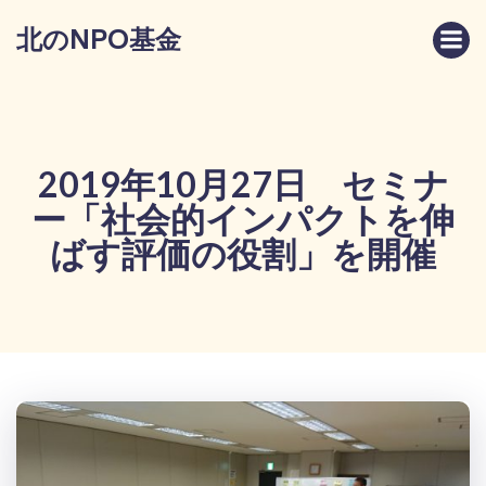
コ
北のNPO基金
ン
テ
ン
ツ
へ
ス
2019年10月27日 セミナ
キ
ー「社会的インパクトを伸
ッ
プ
ばす評価の役割」を開催