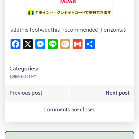
[addthis tool=addthis_recommended_horizontal]
Facebook
X
Messenger
Line
Mixi
Gmail
共
有
Categories:
お知らせ2019年
Post
Post
Previous post
Next post
navigation
navigation
Comments are closed