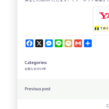
催などに活用いたします。ヤフーネット基金か
Facebook
X
Messenger
Line
Mixi
Gmail
共
有
Categories:
お知らせ2019年
Post
Previous post
navigation
C