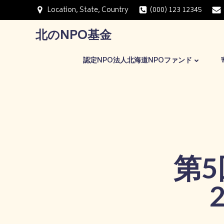
コ
Location, State, Country
(000) 123 12345
ン
テ
北のNPO基金
ン
ツ
認定NPO法人北海道NPOファンド
へ
ス
キ
ッ
プ
第