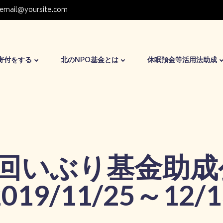
email@yoursite.com
寄付をする
北のNPO基金とは
休眠預金等活用法助成
5回いぶり基金助成
2019/11/25～12/1