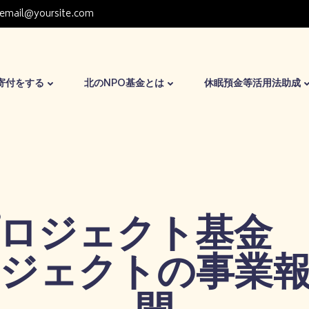
email@yoursite.com
寄付をする
北のNPO基金とは
休眠預金等活用法助成
ロジェクト基金
ジェクトの事業
開