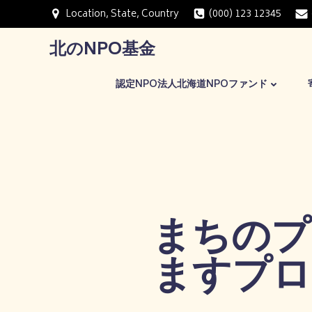
コ
Location, State, Country
(000) 123 12345
ン
テ
北のNPO基金
ン
ツ
認定NPO法人北海道NPOファンド
へ
ス
キ
ッ
プ
まちのプ
ますプロ