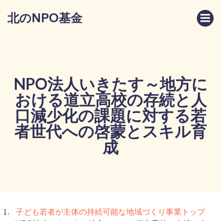
コ
北のNPO基金
ン
テ
ン
ツ
へ
ス
NPO法人いきたす～地方に
キ
おける道立高校の存続と人
ッ
プ
口減少化の課題に対する若
者世代への啓蒙とスキル育
成
子ども若者が主体の持続可能な地域づくり事業トップ