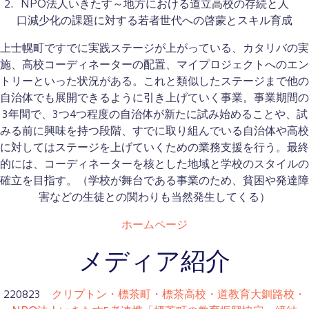
NPO法人いきたす～地方における道立高校の存続と人
口減少化の課題に対する若者世代への啓蒙とスキル育成
上士幌町ですでに実践ステージが上がっている、カタリバの実
施、高校コーディネーターの配置、マイプロジェクトへのエン
トリーといった状況がある。これと類似したステージまで他の
自治体でも展開できるように引き上げていく事業。事業期間の
3年間で、3つ4つ程度の自治体が新たに試み始めることや、試
みる前に興味を持つ段階、すでに取り組んでいる自治体や高校
に対してはステージを上げていくための業務支援を行う。最終
的には、コーディネーターを核とした地域と学校のスタイルの
確立を目指す。（学校が舞台である事業のため、貧困や発達障
害などの生徒との関わりも当然発生してくる）
ホームページ
メディア紹介
220823
クリプトン・標茶町・標茶高校・道教育大釧路校・