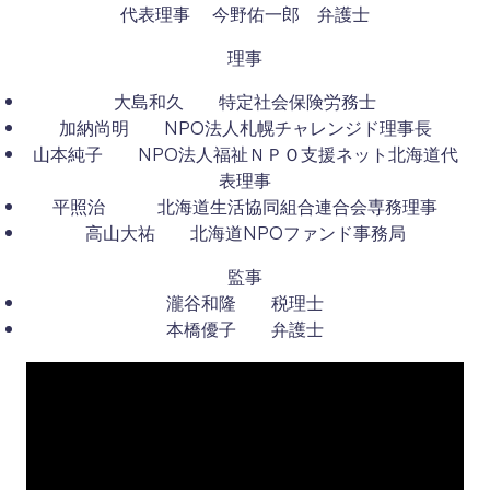
代表理事 今野佑一郎 弁護士
理事
大島和久 特定社会保険労務士
加納尚明 NPO法人札幌チャレンジド理事長
山本純子 NPO法人福祉ＮＰＯ支援ネット北海道代
表理事
平照治 北海道生活協同組合連合会専務理事
高山大祐 北海道NPOファンド事務局
監事
瀧谷和隆 税理士
本橋優子 弁護士