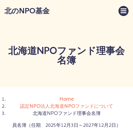
コ
北のNPO基金
ン
テ
ン
ツ
へ
ス
北海道NPOファンド理事会
キ
名簿
ッ
プ
Home
認定NPO法人北海道NPOファンドについて
北海道NPOファンド理事会名簿
員名簿（任期 2025年12月3日～2027年12月2日）