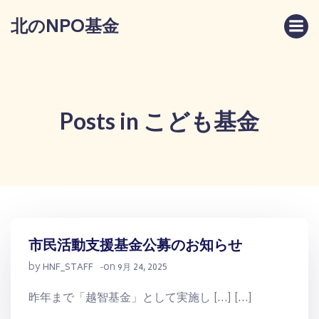
コ
北のNPO基金
ン
テ
ン
ツ
へ
ス
Posts in こども基金
キ
ッ
プ
市民活動支援基金公募のお知らせ
by
on
HNF_STAFF
-
9月 24, 2025
昨年まで「越智基金」として実施し […] […]