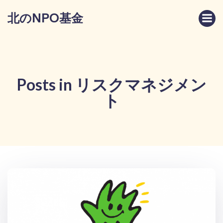
コ
北のNPO基金
ン
テ
ン
ツ
へ
ス
Posts in リスクマネジメン
キ
ト
ッ
プ