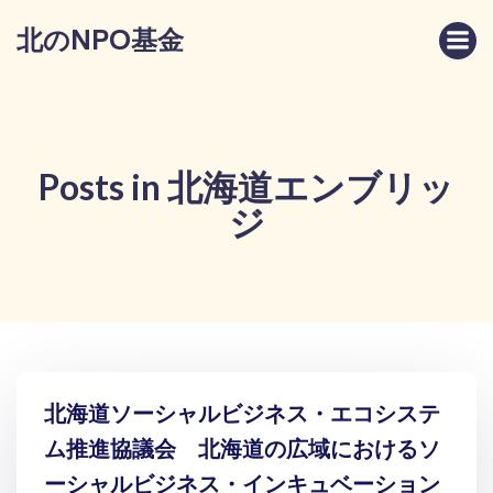
コ
北のNPO基金
ン
テ
ン
ツ
へ
ス
Posts in 北海道エンブリッ
キ
ジ
ッ
プ
北海道ソーシャルビジネス・エコシステ
ム推進協議会 北海道の広域におけるソ
ーシャルビジネス・インキュベーション