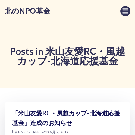
コ
北のNPO基金
ン
テ
ン
ツ
へ
ス
Posts in 米山友愛RC・風越
キ
カップ-北海道応援基金
ッ
プ
「米山友愛RC・風越カップ-北海道応援
基金」造成のお知らせ
by
on
HNF_STAFF
-
6月 7, 2019