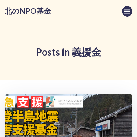
コ
北のNPO基金
ン
テ
ン
ツ
へ
ス
Posts in 義援金
キ
ッ
プ