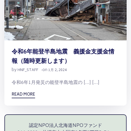
令和6年能登半島地震 義援金支援金情
報（随時更新します）
by
on
HNF_STAFF
-
1月 2, 2024
令和6年1月発災の能登半島地震の […] […]
READ MORE
認定NPO法人北海道NPOファンド