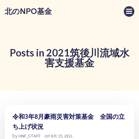
コ
北のNPO基金
ン
テ
ン
ツ
へ
ス
Posts in 2021筑後川流域水
キ
害支援基金
ッ
プ
令和3年8月豪雨災害対策基金 全国の立
ち上げ状況
by
on
HNF_STAFF
-
8月 15, 2021