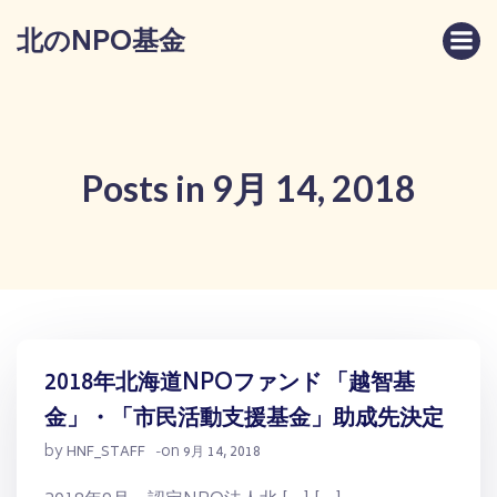
コ
北のNPO基金
ン
テ
ン
ツ
へ
ス
Posts in 9月 14, 2018
キ
ッ
プ
2018年北海道NPOファンド 「越智基
金」・「市民活動支援基金」助成先決定
by
on
HNF_STAFF
-
9月 14, 2018