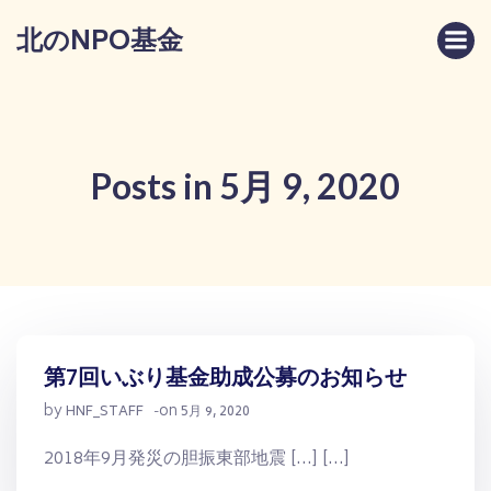
コ
北のNPO基金
ン
テ
ン
ツ
へ
ス
Posts in 5月 9, 2020
キ
ッ
プ
第7回いぶり基金助成公募のお知らせ
by
on
HNF_STAFF
-
5月 9, 2020
2018年9月発災の胆振東部地震 […] […]