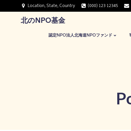
コ
Location, State, Country
(000) 123 12345
ン
テ
北のNPO基金
ン
ツ
認定NPO法人北海道NPOファンド
へ
ス
キ
ッ
プ
P