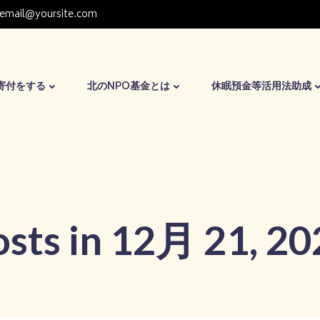
email@yoursite.com
寄付をする
北のNPO基金とは
休眠預金等活用法助成
osts in 12月 21, 20