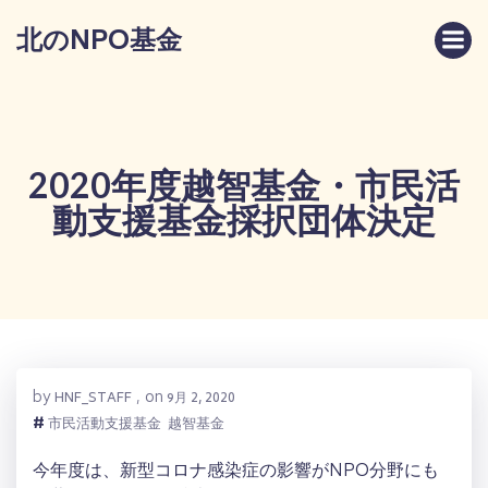
コ
北のNPO基金
ン
テ
ン
ツ
へ
ス
2020年度越智基金・市民活
キ
動支援基金採択団体決定
ッ
プ
by
on
HNF_STAFF
,
9月 2, 2020
#
市民活動支援基金
越智基金
今年度は、新型コロナ感染症の影響がNPO分野にも