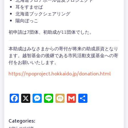
北海道フロアボール普及プロジェクト
耳をすませば
北海道ブックシェアリング
陽向ぼっこ
初申請は7団体、初助成が11団体でした。
本助成はみなさまからの寄付が将来の助成原資となり
ます。越智基金の後継である市民活動支援基金への寄
付をお願いいたします。
https://npoproject.hokkaido.jp/donation.html
Facebook
X
Messenger
Line
Mixi
Gmail
共
有
Categories: