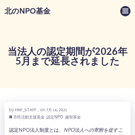
コ
北のNPO基金
ン
テ
ン
ツ
へ
ス
当法人の認定期間が2026年
キ
5月まで延長されました
ッ
プ
by
on
HNF_STAFF
,
7月 16, 2021
#
市民活動支援基金
認定NPO
越智基金
認定NPO法人制度とは、
NPO法人への寄附を促すこ