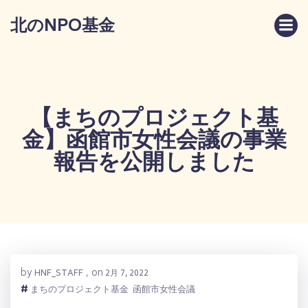
コ
北のNPO基金
ン
テ
ン
ツ
へ
ス
【まちのプロジェクト基
キ
金】函館市女性会議の事業
ッ
プ
報告を公開しました
by
on
HNF_STAFF
,
2月 7, 2022
#
まちのプロジェクト基金
函館市女性会議