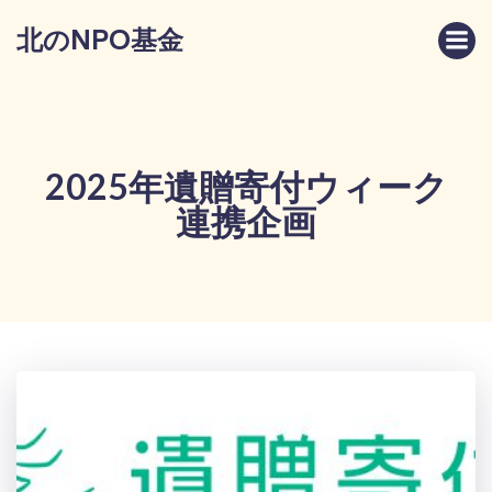
コ
北のNPO基金
ン
テ
ン
ツ
へ
ス
2025年遺贈寄付ウィーク
キ
連携企画
ッ
プ