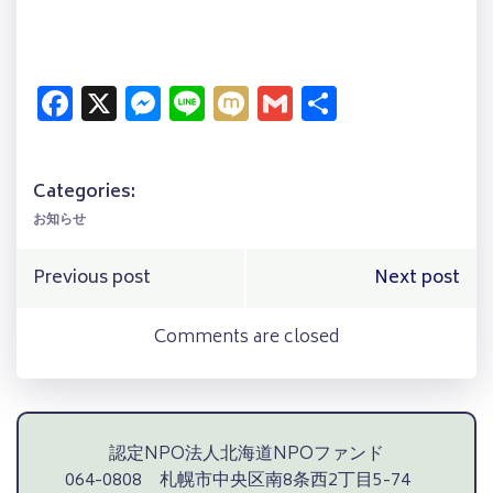
Facebook
X
Messenger
Line
Mixi
Gmail
共
有
Categories:
お知らせ
Post
Post
Previous post
Next post
navigation
navigation
Comments are closed
認定NPO法人北海道NPOファンド
064-0808 札幌市中央区南8条西2丁目5-74