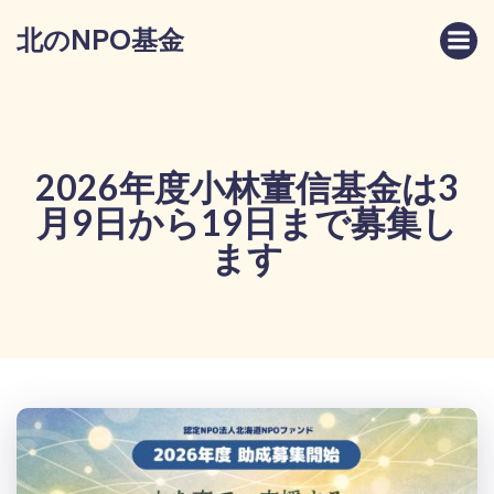
コ
北のNPO基金
ン
テ
ン
ツ
へ
ス
2026年度小林董信基金は3
キ
月9日から19日まで募集し
ッ
プ
ます