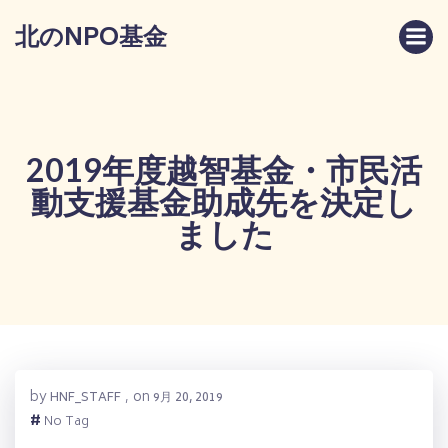
コ
北のNPO基金
ン
テ
ン
ツ
へ
ス
2019年度越智基金・市民活
キ
動支援基金助成先を決定し
ッ
プ
ました
by
on
HNF_STAFF
,
9月 20, 2019
#
No Tag