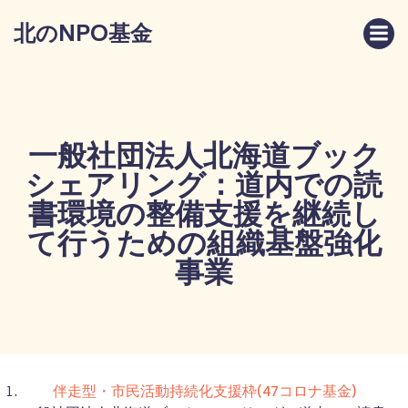
コ
北のNPO基金
ン
テ
ン
ツ
へ
ス
一般社団法人北海道ブック
キ
シェアリング：道内での読
ッ
プ
書環境の整備支援を継続し
て行うための組織基盤強化
事業
伴走型・市民活動持続化支援枠(47コロナ基金)