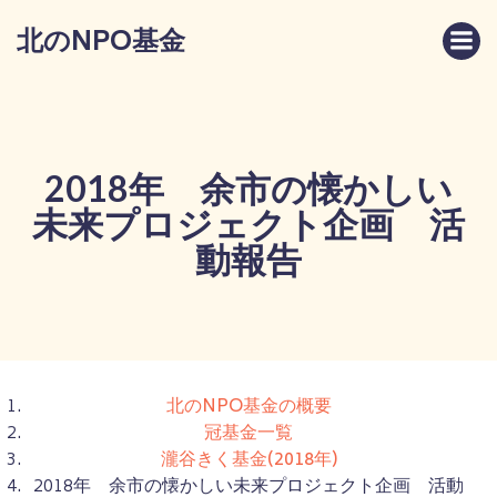
コ
北のNPO基金
ン
テ
ン
ツ
へ
ス
2018年 余市の懐かしい
キ
未来プロジェクト企画 活
ッ
プ
動報告
北のNPO基金の概要
冠基金一覧
瀧谷きく基金(2018年)
2018年 余市の懐かしい未来プロジェクト企画 活動