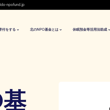
ido-npofund.jp
寄付をする
北のNPO基金とは
休眠預金等活用法助成
O基