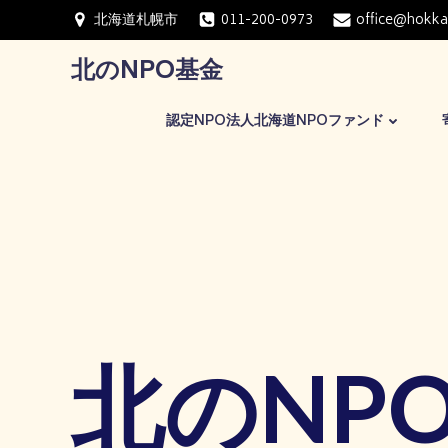
コ
北海道札幌市
011-200-0973
office@hokka
ン
テ
北のNPO基金
ン
ツ
認定NPO法人北海道NPOファンド
へ
ス
キ
ッ
プ
北のNP