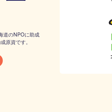
海道のNPOに助成
助成原資です。