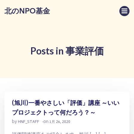
コ
北のNPO基金
ン
テ
ン
ツ
へ
ス
Posts in 事業評価
キ
ッ
プ
(旭川)一番やさしい「評価」講座 ～いい
プロジェクトって何だろう？～
by
on
HNF_STAFF
-
1月 26, 2020