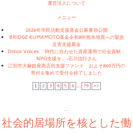
運営法人について
メニュー
お知らせ
2026年市民活動支援基金公募要領公開
BRIDGE KUMAMOTO基金令和8年熊本地震への緊急
災害支援募金
Donor Voices 「時代に合わせた資産運用で社会貢献・
NPO支援を」-石川信行さん
江別市大麻銀座商店街支援ファンド およそ860万円の
寄付を集めて受付を終了しました
1
2
3
4
5
6
...
79
>>
休眠預金等活用法助成
社会的居場所を核とした働