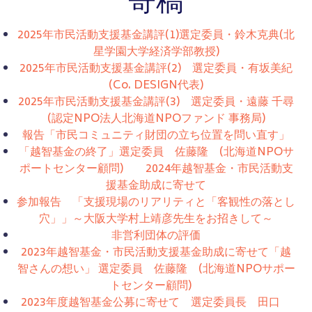
寄稿
2025年市民活動支援基金講評(1)選定委員・鈴木克典(北
星学園大学経済学部教授)
2025年市民活動支援基金講評(2) 選定委員・有坂美紀
(Co. DESIGN代表)
2025年市民活動支援基金講評(3) 選定委員・遠藤 千尋
(認定NPO法人北海道NPOファンド 事務局)
報告「市民コミュニティ財団の立ち位置を問い直す」
「越智基金の終了」選定委員 佐藤隆 (北海道NPOサ
ポートセンター顧問) 2024年越智基金・市民活動支
援基金助成に寄せて
参加報告 「支援現場のリアリティと「客観性の落とし
穴」」～大阪大学村上靖彦先生をお招きして～
非営利団体の評価
2023年越智基金・市民活動支援基金助成に寄せて「越
智さんの想い」 選定委員 佐藤隆 (北海道NPOサポー
トセンター顧問)
2023年度越智基金公募に寄せて 選定委員長 田口