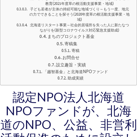
教育(2021年度草の根活動支援事業・地域)
子ども若者が主体の持続可能な地域づくり～もう一度、地元
の力でできることを探そう(2020年度草の根活動支援事業・地
域)
北海道リスタート事業～社会的居場所を失った人に新たなつ
ながりを(新型コロナウイルス対応緊急支援助成)
まちのプロジェクト基金
寄稿集
寄稿
お問合せ
設立趣旨・実績
「越智基金」と北海道NPOファンド
助成実績
認定NPO法人北海道
NPOファンドが、北海
道のNPO、公益、非営利