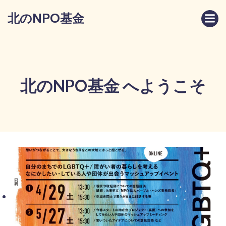
コ
北のNPO基金
ン
テ
ン
ツ
へ
ス
北のNPO基金 へようこそ
キ
ッ
プ